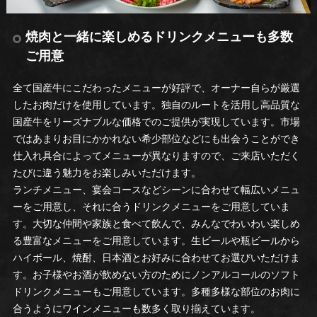
焼肉と一緒に楽しめるドリンクメニューも多数
ご用意
全て国産牛にこだわったメニューが好評で、オーナー自らが厳選
したお肉だけを使用しています。独自のルートを活用し高品質な
国産牛をリーズナブルな価格でのご提供が実現しています。市場
ではあまりお目にかかれない希少部位などにも出会うことができ
仕入れ具合によってメニューが異なりますので、ご来店いただく
たびに違う魅力をお楽しみいただけます。
ランチメニュー、宴会コースなどシーンに合わせて幅広いメニュ
ーをご用意し、それに合うドリンクメニューをご用意していま
す。大切な仲間や家族と食べて飲んで、みんなでわいわい楽しめ
る豊富なメニューをご用意しています。生ビールや瓶ビールから
ハイボール、焼酎、日本酒とお好みに合わせてお選びいただけま
す。お子様やお酒が飲めない方のためにノンアルコールのソフト
ドリンクメニューもご用意しています。多種多様な部位のお肉に
合うようにワインメニューも数多く取り揃えています。