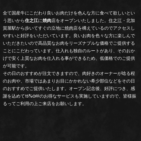
全て国産牛にこだわり良いお肉だけを色んな方に食べて欲しいとい
う思いから
住之江
に
焼肉
店をオープンいたしました。
住之江
・北加
賀屋駅から歩いてすぐの立地に
焼肉
店を構えているのでアクセスし
やすいと好評をいただいています。良いお肉を色々な方に楽しんで
いただきたいので高品質なお肉をリーズナブルな価格でご提供する
ことにこだわっています。仕入れも独自のルートがあり、そのおか
げで安く上質なお肉を仕入れる事ができるため、低価格でのご提供
が可能です。
その日のおすすめが注文できますので、肉好きのオーナーが唸る程
のお肉や、市場ではあまりお目にかかれない希少部位などをその日
のおすすめでご提供いたします。オープン記念後、好評につき、感
謝を込めて15%OFFのお得なサービスも実施していますので、皆様振
るってご利用の上ご来店をお願いします。