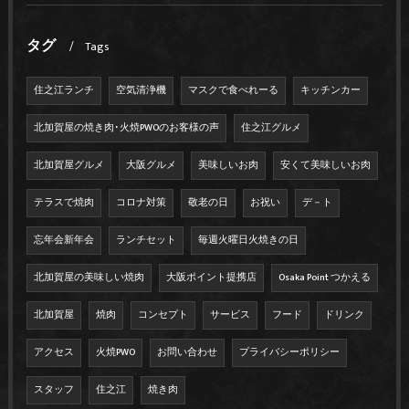
タグ
Tags
住之江ランチ
空気清浄機
マスクで食べれーる
キッチンカー
北加賀屋の焼き肉･火焼PWOのお客様の声
住之江グルメ
北加賀屋グルメ
大阪グルメ
美味しいお肉
安くて美味しいお肉
テラスで焼肉
コロナ対策
敬老の日
お祝い
デ－ト
忘年会新年会
ランチセット
毎週火曜日火焼きの日
北加賀屋の美味しい焼肉
大阪ポイント提携店
Osaka Point つかえる
北加賀屋
焼肉
コンセプト
サービス
フード
ドリンク
アクセス
火焼PWO
お問い合わせ
プライバシーポリシー
スタッフ
住之江
焼き肉