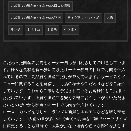
北加賀屋の焼き肉･火焼PWOの口コミ情報
北加賀屋の焼き肉･火焼PWOの評判
テイクアウトおすすめ
大阪
ランチ
おすすめ
お弁当
住之江区
こだわった国産のお肉をオーナー自らが目利きしてご用意していま
す。様々な食材を食べ歩いてきたオーナー独自の目線でお肉を仕入
れているので、高品質な国産牛だけが並んでいます。サービスやメ
ニューに関することを発信し、お店の様子やこだわりなどをご紹介
しています。これからご来店を予定されているお客様にもご活用い
ただいています。上質な国産牛を安く気軽にお召し上がりいただき
たいとの思いから独自のルートでお肉を仕入れています。
ロース、カルビをはじめ、ランプや新鮮なホルモンなどを取り寄せ
しています。1人前の量が多いので全てのお肉を半額でハーフサイズ
に変更することも可能で、人数が少ない場合や色々な部位を少しず