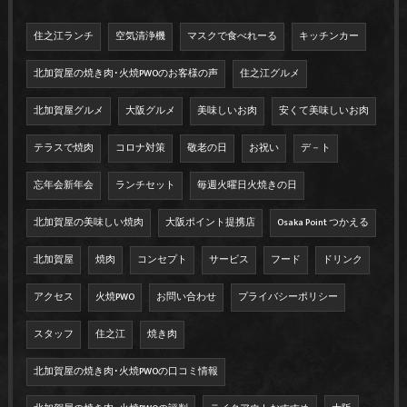
住之江ランチ
空気清浄機
マスクで食べれーる
キッチンカー
北加賀屋の焼き肉･火焼PWOのお客様の声
住之江グルメ
北加賀屋グルメ
大阪グルメ
美味しいお肉
安くて美味しいお肉
テラスで焼肉
コロナ対策
敬老の日
お祝い
デ－ト
忘年会新年会
ランチセット
毎週火曜日火焼きの日
北加賀屋の美味しい焼肉
大阪ポイント提携店
Osaka Point つかえる
北加賀屋
焼肉
コンセプト
サービス
フード
ドリンク
アクセス
火焼PWO
お問い合わせ
プライバシーポリシー
スタッフ
住之江
焼き肉
北加賀屋の焼き肉･火焼PWOの口コミ情報