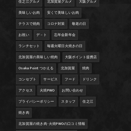
住之江グルメ
北加賀屋グルメ
大阪グルメ
美味しいお肉
安くて美味しいお肉
テラスで焼肉
コロナ対策
敬老の日
お祝い
デ－ト
忘年会新年会
ランチセット
毎週火曜日火焼きの日
北加賀屋の美味しい焼肉
大阪ポイント提携店
Osaka Point つかえる
北加賀屋
焼肉
コンセプト
サービス
フード
ドリンク
アクセス
火焼PWO
お問い合わせ
プライバシーポリシー
スタッフ
住之江
焼き肉
北加賀屋の焼き肉･火焼PWOの口コミ情報