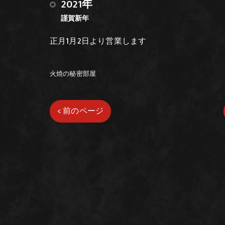
2021年
謹賀新年
正月1月2日より営業します
火焼の秘密部屋
< 前のページ