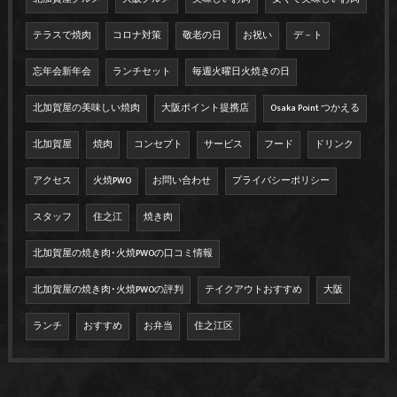
テラスで焼肉
コロナ対策
敬老の日
お祝い
デ－ト
忘年会新年会
ランチセット
毎週火曜日火焼きの日
北加賀屋の美味しい焼肉
大阪ポイント提携店
Osaka Point つかえる
北加賀屋
焼肉
コンセプト
サービス
フード
ドリンク
アクセス
火焼PWO
お問い合わせ
プライバシーポリシー
スタッフ
住之江
焼き肉
北加賀屋の焼き肉･火焼PWOの口コミ情報
北加賀屋の焼き肉･火焼PWOの評判
テイクアウトおすすめ
大阪
ランチ
おすすめ
お弁当
住之江区