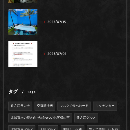
2025/07/15
2025/07/01
タグ
Tags
住之江ランチ
空気清浄機
マスクで食べれーる
キッチンカー
北加賀屋の焼き肉･火焼PWOのお客様の声
住之江グルメ
北加賀屋グルメ
大阪グルメ
美味しいお肉
安くて美味しいお肉