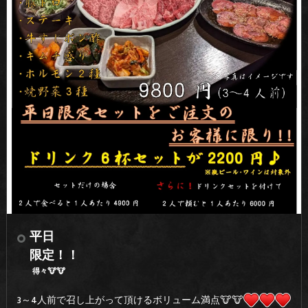
平日
限定！！
得々🐮🐮
3～4人前で召し上がって頂けるボリューム満点🐮🐮