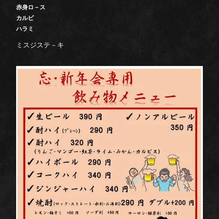
赤身ロ－ス
カルビ
ハラミ
ミスジステ－キ